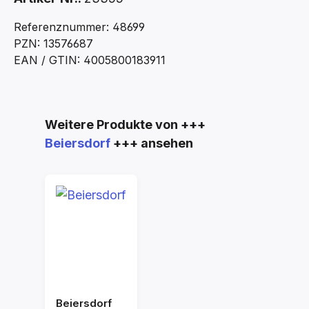
Referenznummer: 48699
PZN: 13576687
EAN / GTIN: 4005800183911
Produktgalerie überspringen
Weitere Produkte von +++
Beiersdorf
+++ ansehen
Beiersdorf