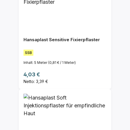
Hansaplast Sensitive Fixierpflaster
SSB
Inhalt:
5 Meter
(0,81 € / 1 Meter)
Regulärer Preis:
4,03 €
Netto: 3,39 €