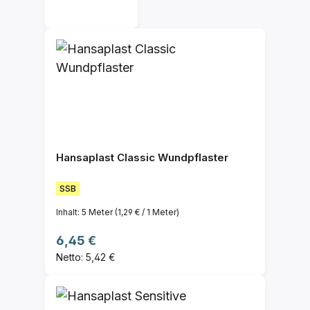
Hansaplast Classic Wundpflaster
SSB
Inhalt:
5 Meter
(1,29 € / 1 Meter)
Regulärer Preis:
6,45 €
Netto: 5,42 €