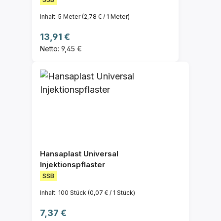
Inhalt:
5 Meter
(2,78 € / 1 Meter)
Regulärer Preis:
13,91 €
Netto: 9,45 €
Hansaplast Universal
Injektionspflaster
SSB
Inhalt:
100 Stück
(0,07 € / 1 Stück)
Regulärer Preis:
7,37 €