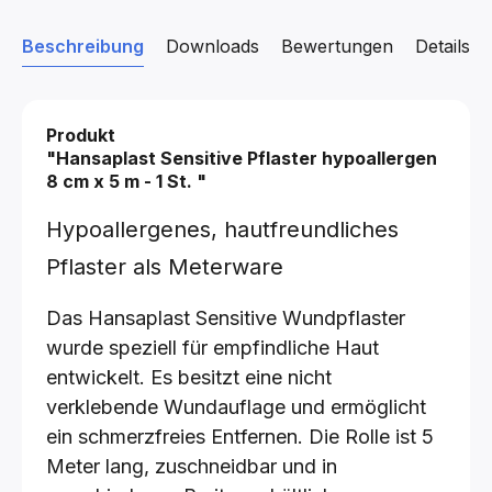
Beschreibung
Downloads
Bewertungen
Details z
Produkt
"Hansaplast Sensitive Pflaster hypoallergen
8 cm x 5 m - 1 St.
"
Hypoallergenes, hautfreundliches
Pflaster als Meterware
Das Hansaplast Sensitive Wundpflaster
wurde speziell für empfindliche Haut
entwickelt. Es besitzt eine nicht
verklebende Wundauflage und ermöglicht
ein schmerzfreies Entfernen. Die Rolle ist 5
Meter lang, zuschneidbar und in