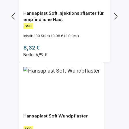
Hansaplast Soft Injektionspflaster für
empfindliche Haut
SSB
Inhalt:
100 Stück
(0,08 € / 1 Stück)
Regulärer Preis:
8,32 €
Netto: 6,99 €
Hansaplast Soft Wundpflaster
SSB