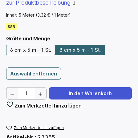
zur Produktbeschreibung
Inhalt:
5 Meter
(3,32 € / 1 Meter)
SSB
auswählen
Größe und Menge
6 cm x 5 m - 1 St.
8 cm x 5 m - 1 St.
Auswahl entfernen
Produkt Anzahl: Gib den gewünschten We
In den Warenkorb
Zum Merkzettel hinzufügen
Zum Merkzettel hinzufügen
Artikel-Nr.:
23355