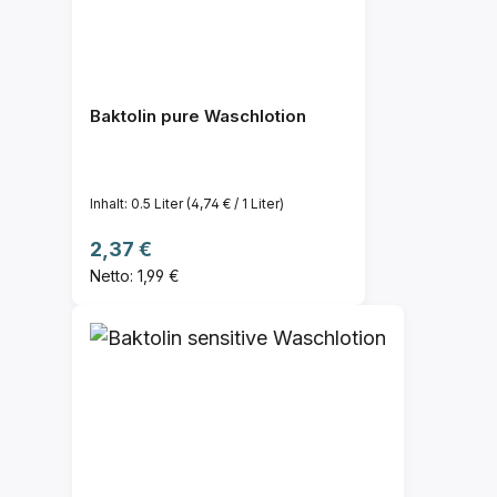
Baktolin pure Waschlotion
Inhalt:
0.5 Liter
(4,74 € / 1 Liter)
Regulärer Preis:
2,37 €
Netto: 1,99 €