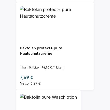
Baktolan protect+ pure
Hautschutzcreme
Inhalt:
0.1 Liter
(74,90 € / 1 Liter)
Regulärer Preis:
7,49 €
Netto: 6,29 €