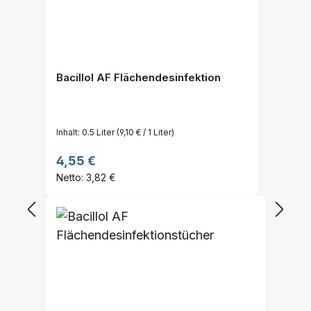
Bacillol AF Flächendesinfektion
Inhalt:
0.5 Liter
(9,10 € / 1 Liter)
Regulärer Preis:
4,55 €
Netto: 3,82 €