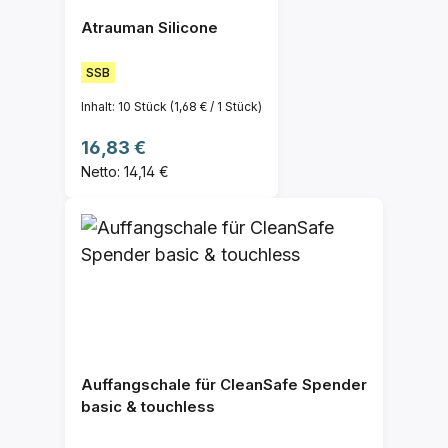
Atrauman Silicone
SSB
Inhalt:
10 Stück
(1,68 € / 1 Stück)
Regulärer Preis:
16,83 €
Netto: 14,14 €
Auffangschale für CleanSafe Spender
basic & touchless