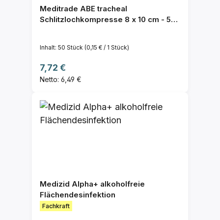
Meditrade ABE tracheal
Schlitzlochkompresse 8 x 10 cm - 50
St.
Inhalt:
50 Stück
(0,15 € / 1 Stück)
Regulärer Preis:
7,72 €
Netto: 6,49 €
Medizid Alpha+ alkoholfreie
Flächendesinfektion
Fachkraft