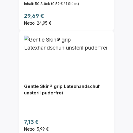
Inhalt:
50 Stück
(0,59 € / 1 Stück)
Regulärer Preis:
29,69 €
Netto: 24,95 €
Gentle Skin® grip Latexhandschuh
unsteril puderfrei
Regulärer Preis:
7,13 €
Netto: 5,99 €