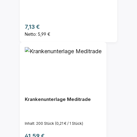
Regulärer Preis:
7,13 €
Netto: 5,99 €
Krankenunterlage Meditrade
Inhalt:
200 Stück
(0,21 € / 1 Stück)
Regulärer Preis:
41,59 €