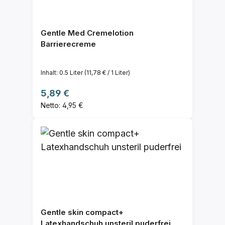
Gentle Med Cremelotion
Barrierecreme
Inhalt:
0.5 Liter
(11,78 € / 1 Liter)
Regulärer Preis:
5,89 €
Netto: 4,95 €
Gentle skin compact+
Latexhandschuh unsteril puderfrei