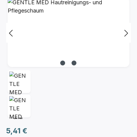
Bildergalerie überspringen
Regulärer Preis:
5,41 €