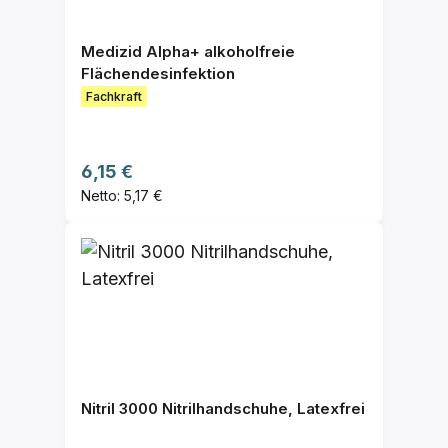
Medizid Alpha+ alkoholfreie
Flächendesinfektion
Fachkraft
Regulärer Preis:
6,15 €
Netto: 5,17 €
Nitril 3000 Nitrilhandschuhe, Latexfrei