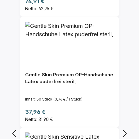
Regulärer Preis:
74,91 €
Netto: 62,95 €
Gentle Skin Premium OP-Handschuhe
Latex puderfrei steril,
Inhalt:
50 Stück
(0,76 € / 1 Stück)
Regulärer Preis:
37,96 €
Netto: 31,90 €