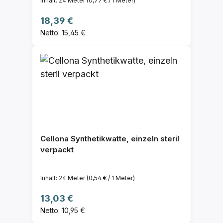
Inhalt:
24 Meter
(0,77 € / 1 Meter)
Regulärer Preis:
18,39 €
Netto: 15,45 €
Cellona Synthetikwatte, einzeln steril
verpackt
Inhalt:
24 Meter
(0,54 € / 1 Meter)
Regulärer Preis:
13,03 €
Netto: 10,95 €