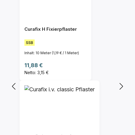
Curafix H Fixierpflaster
SSB
Inhalt:
10 Meter
(1,19 € / 1 Meter)
Regulärer Preis:
11,88 €
Netto: 3,15 €