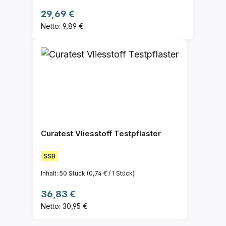
Regulärer Preis:
29,69 €
Netto: 9,89 €
Curatest Vliesstoff Testpflaster
SSB
Inhalt:
50 Stück
(0,74 € / 1 Stück)
Regulärer Preis:
36,83 €
Netto: 30,95 €