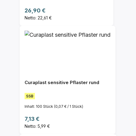
Regulärer Preis:
26,90 €
Netto: 22,61 €
Curaplast sensitive Pflaster rund
SSB
Inhalt:
100 Stück
(0,07 € / 1 Stück)
Regulärer Preis:
7,13 €
Netto: 5,99 €