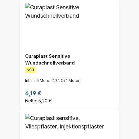
Curaplast Sensitive
Wundschnellverband
SSB
Inhalt:
5 Meter
(1,24 € / 1 Meter)
Regulärer Preis:
6,19 €
Netto: 5,20 €