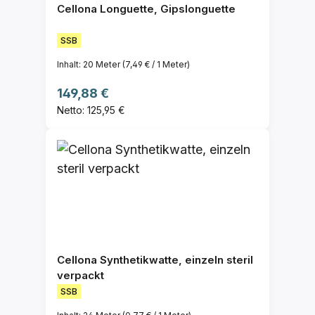
Cellona Longuette, Gipslonguette
SSB
Inhalt:
20 Meter
(7,49 € / 1 Meter)
Regulärer Preis:
149,88 €
Netto: 125,95 €
Cellona Synthetikwatte, einzeln steril
verpackt
SSB