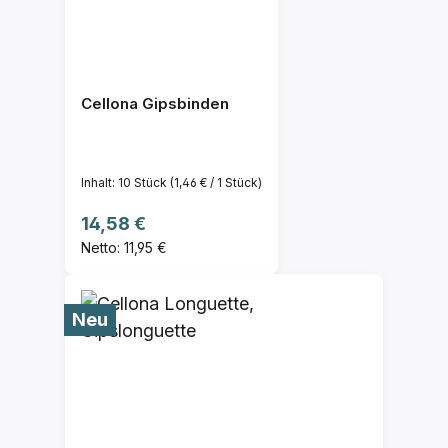
Cellona Gipsbinden
Inhalt:
10 Stück
(1,46 € / 1 Stück)
Regulärer Preis:
14,58 €
Netto: 11,95 €
Neu