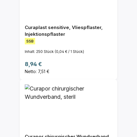
Curaplast sensitive, Vliespflaster,
Injektionspflaster
SSB
Inhalt:
250 Stück
(0,04 € / 1 Stück)
Regulärer Preis:
8,94 €
Netto: 7,51 €
Curapor chirurgischer Wundverband,