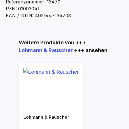
Referenznummer: 13470
PZN: 01003041
EAN / GTIN: 4021447134703
Produktgalerie überspringen
Weitere Produkte von +++
Lohmann & Rauscher
+++ ansehen
Lohmann & Rauscher