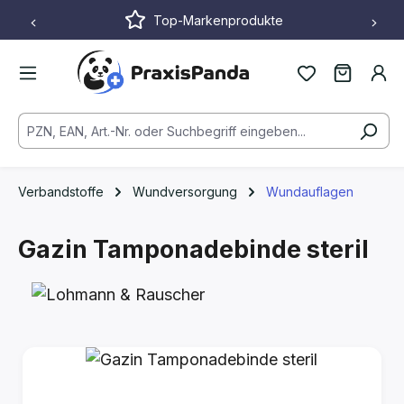
Top-Markenprodukte
Zum Hauptinhalt springen
Verbandstoffe
Wundversorgung
Wundauflagen
Gazin Tamponadebinde steril
Bildergalerie überspringen