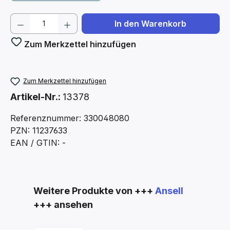
Produkt Anzahl: Gib den gewünschten We
In den Warenkorb
Zum Merkzettel hinzufügen
Zum Merkzettel hinzufügen
Artikel-Nr.:
13378
Referenznummer: 330048080
PZN: 11237633
EAN / GTIN: -
Produktgalerie überspringen
Weitere Produkte von +++
Ansell
+++ ansehen