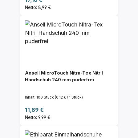
Netto: 8,99 €
Ansell MicroTouch Nitra-Tex Nitril
Handschuh 240 mm puderfrei
Inhalt:
100 Stück
(0,12 € / 1 Stück)
Regulärer Preis:
11,89 €
Netto: 9,99 €