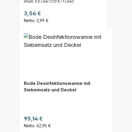
Inhalt:
0.5 Liter
(7,12 € / 1 Liter)
Regulärer Preis:
3,56 €
Netto: 2,99 €
Bode Desinfektionswanne mit
Siebeinsatz und Deckel
Regulärer Preis:
95,14 €
Netto: 62,95 €