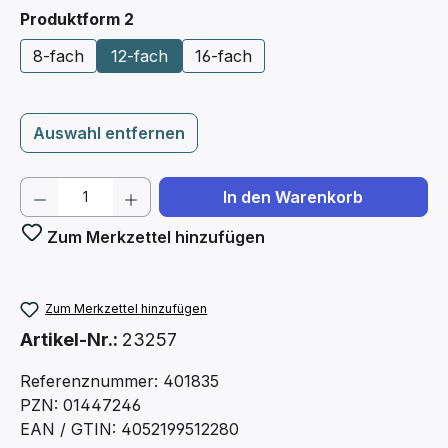
auswählen
Produktform 2
8-fach
12-fach
16-fach
Auswahl entfernen
Produkt Anzahl: Gib den gewünschten We
In den Warenkorb
Zum Merkzettel hinzufügen
Zum Merkzettel hinzufügen
Artikel-Nr.:
23257
Referenznummer: 401835
PZN: 01447246
EAN / GTIN: 4052199512280