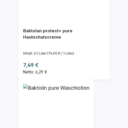
Baktolan protect+ pure
Hautschutzcreme
Inhalt:
0.1 Liter
(74,90 € / 1 Liter)
Regulärer Preis:
7,49 €
Netto: 6,29 €