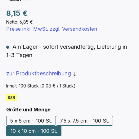
Regulärer Preis:
8,15 €
Netto: 6,85 €
Preise inkl. MwSt. zzgl. Versandkosten
Am Lager - sofort versandfertig, Lieferung in
1-3 Tagen
zur Produktbeschreibung
Inhalt:
100 Stück
(0,08 € / 1 Stück)
SSB
auswählen
Größe und Menge
5 x 5 cm - 100 St.
7.5 x 7.5 cm - 100 St.
10 x 10 cm - 100 St.