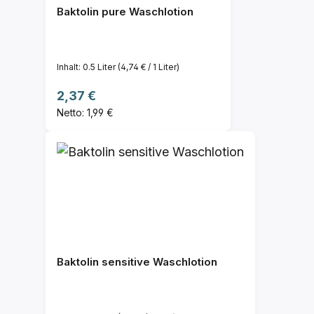
Baktolin pure Waschlotion
Inhalt:
0.5 Liter
(4,74 € / 1 Liter)
Regulärer Preis:
2,37 €
Netto: 1,99 €
Baktolin sensitive Waschlotion