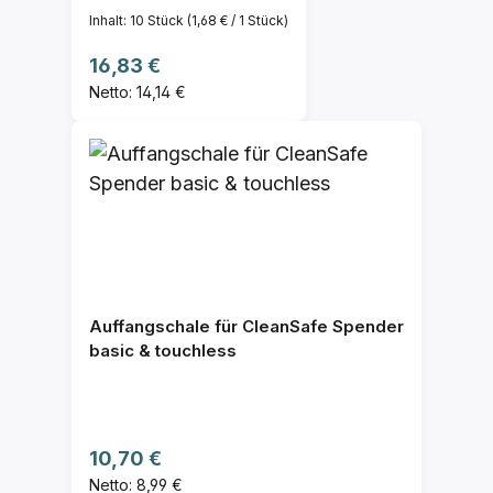
Inhalt:
10 Stück
(1,68 € / 1 Stück)
Regulärer Preis:
16,83 €
Netto: 14,14 €
Auffangschale für CleanSafe Spender
basic & touchless
Regulärer Preis:
10,70 €
Netto: 8,99 €