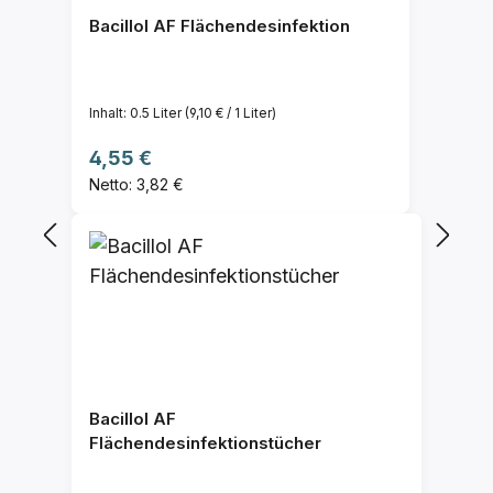
Bacillol AF Flächendesinfektion
Inhalt:
0.5 Liter
(9,10 € / 1 Liter)
Regulärer Preis:
4,55 €
Netto: 3,82 €
Bacillol AF
Flächendesinfektionstücher