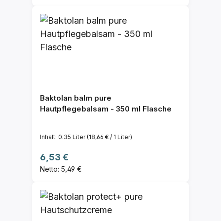
Baktolan balm pure
Hautpflegebalsam - 350 ml Flasche
Inhalt:
0.35 Liter
(18,66 € / 1 Liter)
Regulärer Preis:
6,53 €
Netto: 5,49 €