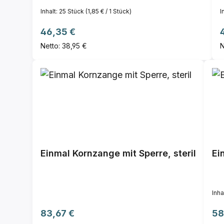
Inhalt:
25 Stück
(1,85 € / 1 Stück)
I
Regulärer Preis:
R
46,35 €
Netto: 38,95 €
N
Einmal Kornzange mit Sperre, steril
Ei
Inha
Regulärer Preis:
Reg
83,67 €
58