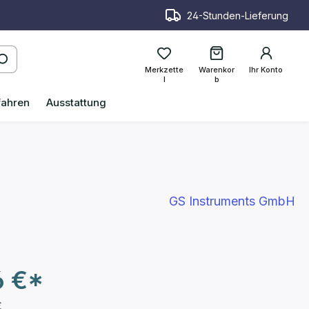
24-Stunden-Lieferung
Merkzette
Warenkor
Ihr Konto
l
b
fahren
Ausstattung
GS Instruments GmbH
6 €*
€