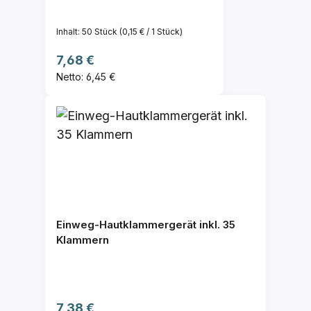
Inhalt:
50 Stück
(0,15 € / 1 Stück)
Regulärer Preis:
7,68 €
Netto: 6,45 €
Einweg-Hautklammergerät inkl. 35
Klammern
Regulärer Preis:
7,38 €