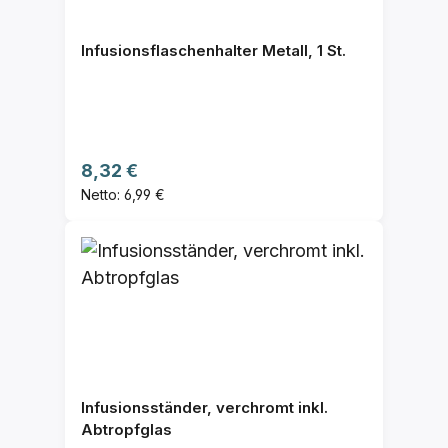
Infusionsflaschenhalter Metall, 1 St.
Regulärer Preis:
8,32 €
Netto: 6,99 €
Infusionsständer, verchromt inkl.
Abtropfglas