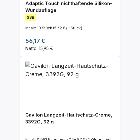
Adaptic Touch nichthaftende Silikon-
Wundauflage
SSB
Inhalt:
10 Stück
(5,62 € / 1 Stück)
Regulärer Preis:
56,17 €
Netto: 15,95 €
Cavilon Langzeit-Hautschutz-Creme,
3392G, 92 g
Inhalt:
0.092 Kilogramm
(154,57 € / 1 Kilogramm)