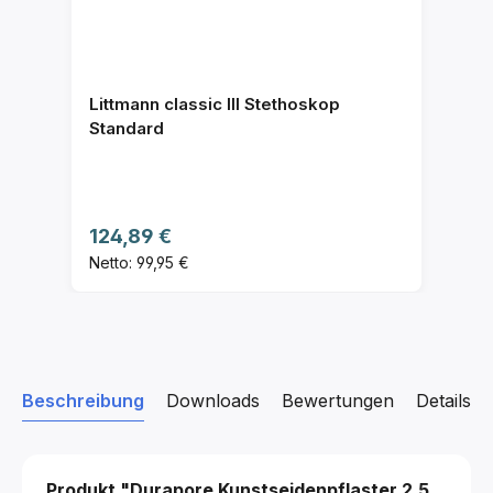
Littmann classic III Stethoskop
Standard
Regulärer Preis:
124,89 €
Netto: 99,95 €
Beschreibung
Downloads
Bewertungen
Details z
Produkt "Durapore Kunstseidenpflaster
2.5