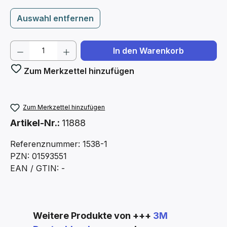
Auswahl entfernen
Produkt Anzahl: Gib den gewünschten We
In den Warenkorb
Zum Merkzettel hinzufügen
Zum Merkzettel hinzufügen
Artikel-Nr.:
11888
Referenznummer: 1538-1
PZN: 01593551
EAN / GTIN: -
Produktgalerie überspringen
Weitere Produkte von +++
3M