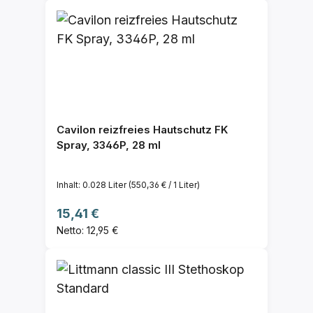
Cavilon reizfreies Hautschutz FK
Spray, 3346P, 28 ml
Inhalt:
0.028 Liter
(550,36 € / 1 Liter)
Regulärer Preis:
15,41 €
Netto: 12,95 €