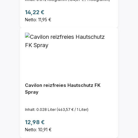
Regulärer Preis:
14,22 €
Netto: 11,95 €
Cavilon reizfreies Hautschutz FK
Spray
Inhalt:
0.028 Liter
(463,57 € / 1 Liter)
Regulärer Preis:
12,98 €
Netto: 10,91 €