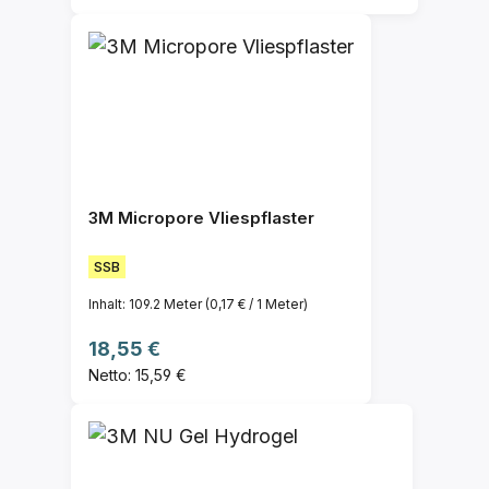
3M Micropore Vliespflaster
SSB
Inhalt:
109.2 Meter
(0,17 € / 1 Meter)
Regulärer Preis:
18,55 €
Netto: 15,59 €