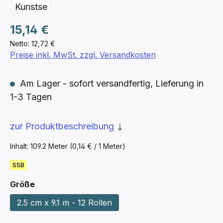
Regulärer Preis:
15,14 €
Netto: 12,72 €
Preise inkl. MwSt. zzgl. Versandkosten
Am Lager - sofort versandfertig, Lieferung in
1-3 Tagen
zur Produktbeschreibung
Inhalt:
109.2 Meter
(0,14 € / 1 Meter)
SSB
auswählen
Größe
2.5 cm x 9.1 m - 12 Rollen