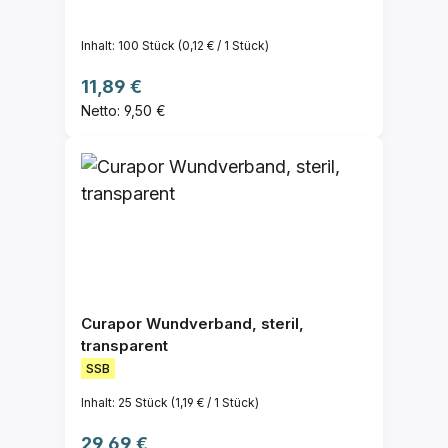
Inhalt:
100 Stück
(0,12 € / 1 Stück)
Regulärer Preis:
11,89 €
Netto: 9,50 €
Curapor Wundverband, steril,
transparent
SSB
Inhalt:
25 Stück
(1,19 € / 1 Stück)
Regulärer Preis:
29,69 €