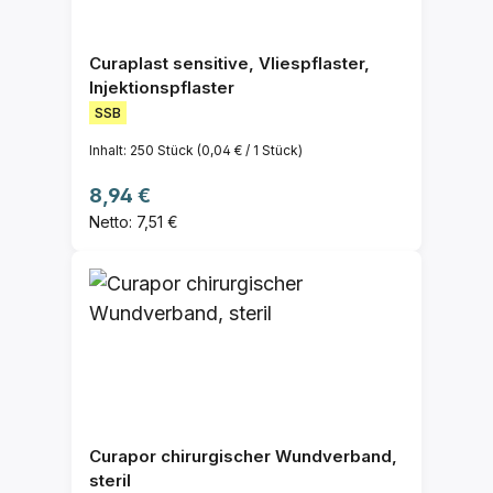
Curaplast sensitive, Vliespflaster,
Injektionspflaster
SSB
Inhalt:
250 Stück
(0,04 € / 1 Stück)
Regulärer Preis:
8,94 €
Netto: 7,51 €
Curapor chirurgischer Wundverband,
steril