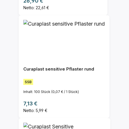
Regulärer Preis:
26,90 €
Netto: 22,61 €
Curaplast sensitive Pflaster rund
SSB
Inhalt:
100 Stück
(0,07 € / 1 Stück)
Regulärer Preis:
7,13 €
Netto: 5,99 €