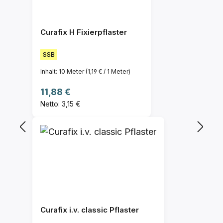
Curafix H Fixierpflaster
SSB
Inhalt:
10 Meter
(1,19 € / 1 Meter)
Regulärer Preis:
11,88 €
Netto: 3,15 €
Curafix i.v. classic Pflaster