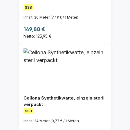
SSB
Inhalt:
20 Meter
(7,49 € / 1 Meter)
Regulärer Preis:
149,88 €
Netto: 125,95 €
Cellona Synthetikwatte, einzeln steril
verpackt
SSB
Inhalt:
24 Meter
(0,77 € / 1 Meter)