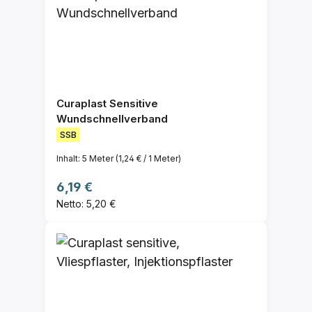
Curaplast Sensitive
Wundschnellverband
SSB
Inhalt:
5 Meter
(1,24 € / 1 Meter)
Regulärer Preis:
6,19 €
Netto: 5,20 €