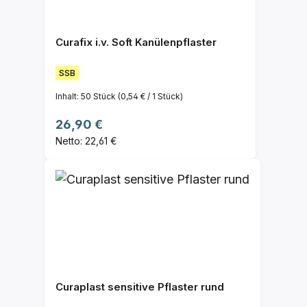
Curafix i.v. Soft Kanülenpflaster
SSB
Inhalt:
50 Stück
(0,54 € / 1 Stück)
Regulärer Preis:
26,90 €
Netto: 22,61 €
Curaplast sensitive Pflaster rund