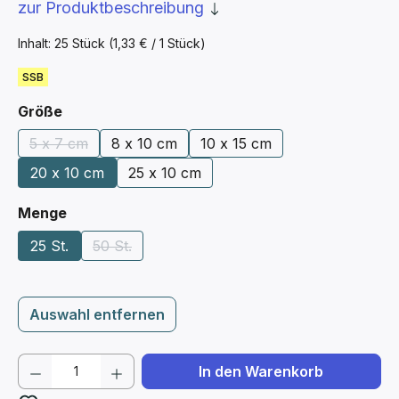
zur Produktbeschreibung
Inhalt:
25 Stück
(1,33 € / 1 Stück)
SSB
auswählen
Größe
5 x 7 cm
8 x 10 cm
10 x 15 cm
(Diese Option ist zurzeit nicht verfügbar.)
20 x 10 cm
25 x 10 cm
auswählen
Menge
25 St.
50 St.
(Diese Option ist zurzeit nicht verfügbar.)
Auswahl entfernen
Produkt Anzahl: Gib den gewünschten We
In den Warenkorb