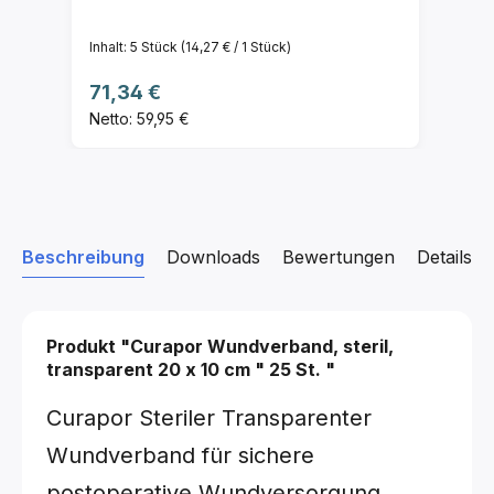
Inhalt:
5 Stück
(14,27 € / 1 Stück)
Regulärer Preis:
71,34 €
Netto: 59,95 €
Beschreibung
Downloads
Bewertungen
Details z
Produkt "Curapor Wundverband, steril,
transparent
20 x 10 cm
"
25 St.
"
Curapor Steriler Transparenter
Wundverband für sichere
postoperative Wundversorgung