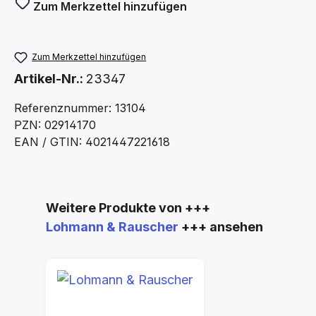
Zum Merkzettel hinzufügen
Zum Merkzettel hinzufügen
Artikel-Nr.:
23347
Referenznummer: 13104
PZN: 02914170
EAN / GTIN: 4021447221618
Produktgalerie überspringen
Weitere Produkte von +++
Lohmann & Rauscher
+++ ansehen