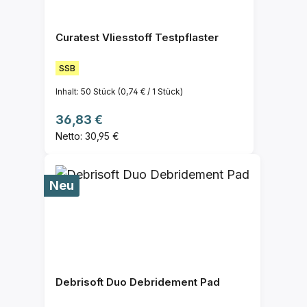
Curatest Vliesstoff Testpflaster
SSB
Inhalt:
50 Stück
(0,74 € / 1 Stück)
Regulärer Preis:
36,83 €
Netto: 30,95 €
Neu
Debrisoft Duo Debridement Pad