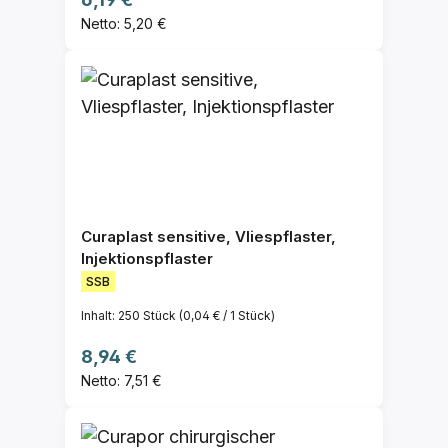
Netto: 5,20 €
Curaplast sensitive, Vliespflaster,
Injektionspflaster
SSB
Inhalt:
250 Stück
(0,04 € / 1 Stück)
Regulärer Preis:
8,94 €
Netto: 7,51 €