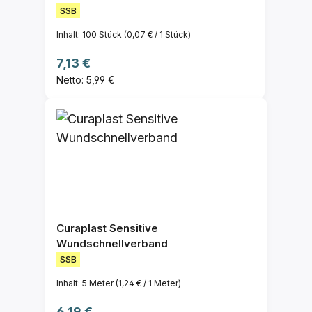
SSB
Inhalt:
100 Stück
(0,07 € / 1 Stück)
Regulärer Preis:
7,13 €
Netto: 5,99 €
Curaplast Sensitive
Wundschnellverband
SSB
Inhalt:
5 Meter
(1,24 € / 1 Meter)
Regulärer Preis:
6,19 €