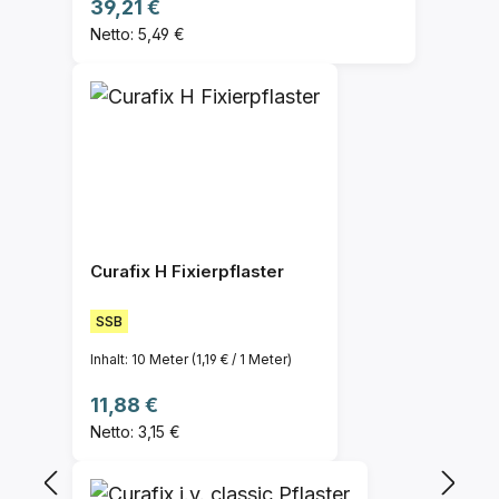
Regulärer Preis:
39,21 €
Netto: 5,49 €
Curafix H Fixierpflaster
SSB
Inhalt:
10 Meter
(1,19 € / 1 Meter)
Regulärer Preis:
11,88 €
Netto: 3,15 €