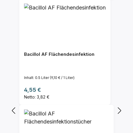
Bacillol AF Flächendesinfektion
Inhalt:
0.5 Liter
(9,10 € / 1 Liter)
Regulärer Preis:
4,55 €
Netto: 3,82 €