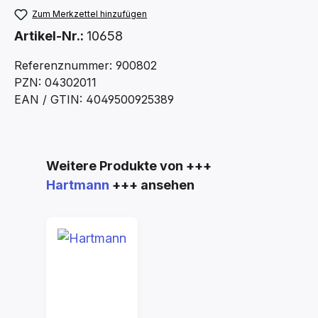
Zum Merkzettel hinzufügen
Artikel-Nr.:
10658
Referenznummer: 900802
PZN: 04302011
EAN / GTIN: 4049500925389
Produktgalerie überspringen
Weitere Produkte von +++
Hartmann
+++ ansehen