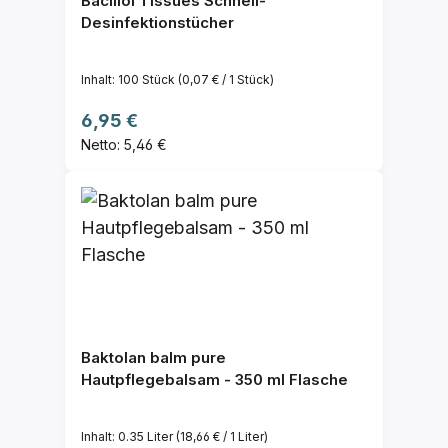
Bacillol Tissues Schnell-
Desinfektionstücher
Inhalt:
100 Stück
(0,07 € / 1 Stück)
Regulärer Preis:
6,95 €
Netto: 5,46 €
Baktolan balm pure
Hautpflegebalsam - 350 ml Flasche
Inhalt:
0.35 Liter
(18,66 € / 1 Liter)