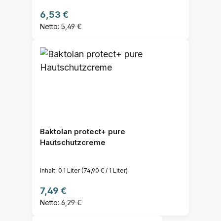
Regulärer Preis:
6,53 €
Netto: 5,49 €
Baktolan protect+ pure
Hautschutzcreme
Inhalt:
0.1 Liter
(74,90 € / 1 Liter)
Regulärer Preis:
7,49 €
Netto: 6,29 €