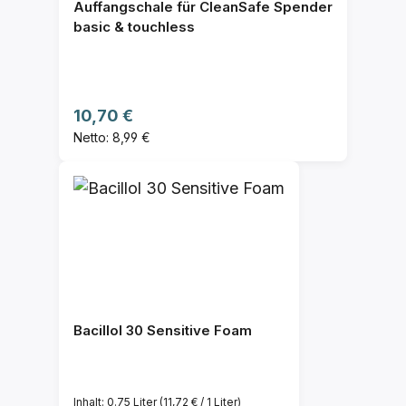
Auffangschale für CleanSafe Spender
basic & touchless
Regulärer Preis:
10,70 €
Netto: 8,99 €
Bacillol 30 Sensitive Foam
Inhalt:
0.75 Liter
(11,72 € / 1 Liter)