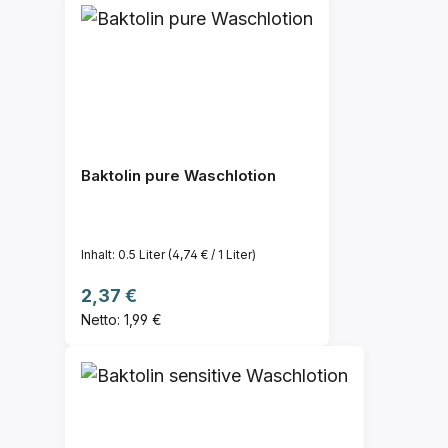
Baktolin pure Waschlotion
Inhalt:
0.5 Liter
(4,74 € / 1 Liter)
Regulärer Preis:
2,37 €
Netto: 1,99 €