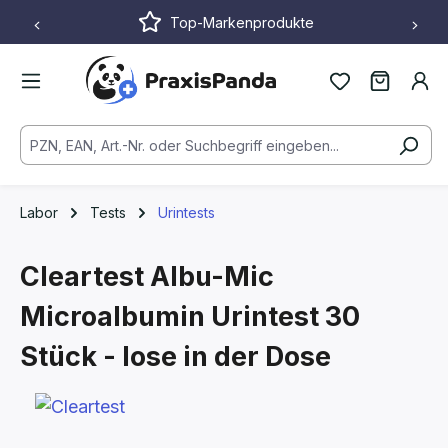
Top-Markenprodukte
Zum Hauptinhalt springen
Labor
Tests
Urintests
Cleartest Albu-Mic
Microalbumin Urintest
30
Stück - lose in der Dose