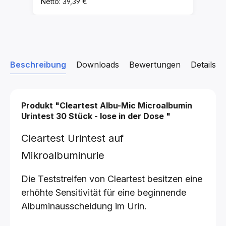
Netto: 39,39 €
Beschreibung
Downloads
Bewertungen
Details z
Produkt "Cleartest Albu-Mic Microalbumin
Urintest
30 Stück - lose in der Dose
"
Cleartest Urintest auf
Mikroalbuminurie
Die Teststreifen von Cleartest besitzen eine
erhöhte Sensitivität für eine beginnende
Albuminausscheidung im Urin.