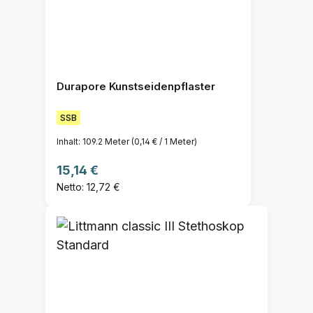
Durapore Kunstseidenpflaster
SSB
Inhalt:
109.2 Meter
(0,14 € / 1 Meter)
Regulärer Preis:
15,14 €
Netto: 12,72 €