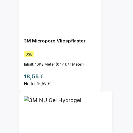
3M Micropore Vliespflaster
SSB
Inhalt:
109.2 Meter
(0,17 € / 1 Meter)
Regulärer Preis:
18,55 €
Netto: 15,59 €