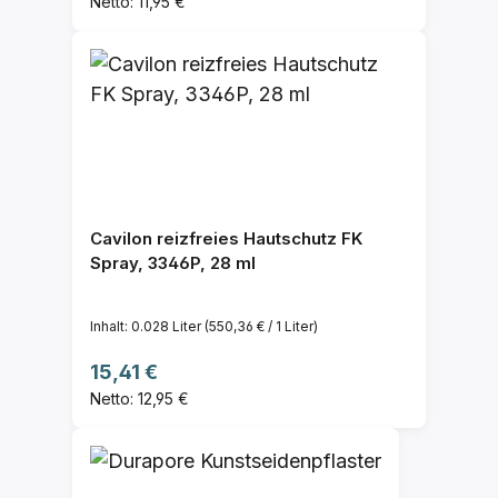
Netto: 11,95 €
Cavilon reizfreies Hautschutz FK
Spray, 3346P, 28 ml
Inhalt:
0.028 Liter
(550,36 € / 1 Liter)
Regulärer Preis:
15,41 €
Netto: 12,95 €