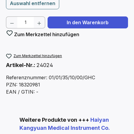
Auswahl entfernen
Produkt Anzahl: Gib den gewünschten We
In den Warenkorb
Zum Merkzettel hinzufügen
Zum Merkzettel hinzufügen
Artikel-Nr.:
24024
Referenznummer: 01/01/35/10/00/GHC
PZN: 18320981
EAN / GTIN: -
Produktgalerie überspringen
Weitere Produkte von +++
Haiyan
Kangyuan Medical Instrument Co.