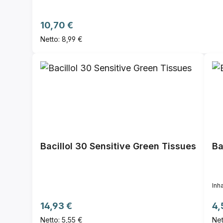
Regulärer Preis:
10,70 €
Netto: 8,99 €
Bacillol 30 Sensitive Green Tissues
Ba
Inha
Regulärer Preis:
Re
14,93 €
4,
Netto: 5,55 €
Net