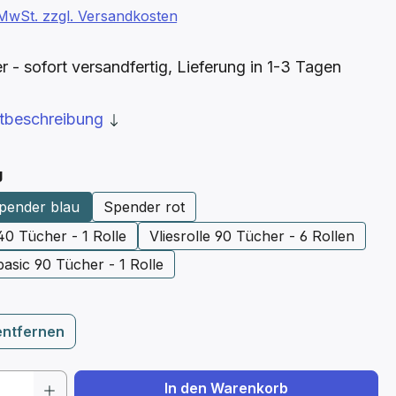
. MwSt. zzgl. Versandkosten
- sofort versandfertig, Lieferung in 1-3 Tagen
ktbeschreibung
auswählen
g
pender blau
Spender rot
 40 Tücher - 1 Rolle
Vliesrolle 90 Tücher - 6 Rollen
 basic 90 Tücher - 1 Rolle
entfernen
 Anzahl: Gib den gewünschten Wert ein 
In den Warenkorb