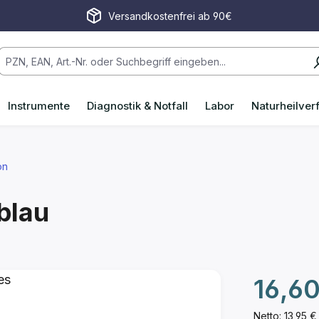
Versandkostenfrei ab 90€
Instrumente
Diagnostik & Notfall
Labor
Naturheilver
on
blau
Regulärer P
16,60
Netto: 13,95 €