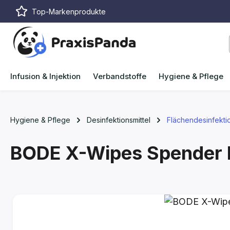
Top-Markenprodukte
m Hauptinhalt springen
Zur Suche springen
Zur Hauptnavigation springen
Infusion & Injektion
Verbandstoffe
Hygiene & Pflege
Hygiene & Pflege
Desinfektionsmittel
Flächendesinfekti
BODE X-Wipes
Spender 
Bildergalerie überspringen