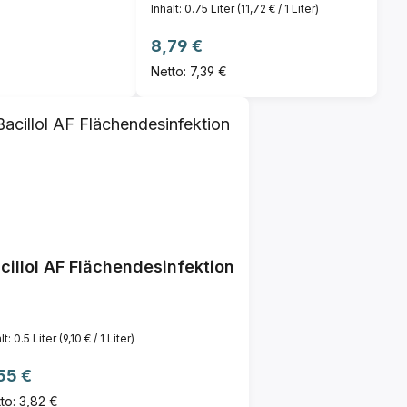
Inhalt:
0.75 Liter
(11,72 € / 1 Liter)
Regulärer Preis:
8,79 €
Netto: 7,39 €
cillol AF Flächendesinfektion
lt:
0.5 Liter
(9,10 € / 1 Liter)
gulärer Preis:
55 €
to: 3,82 €