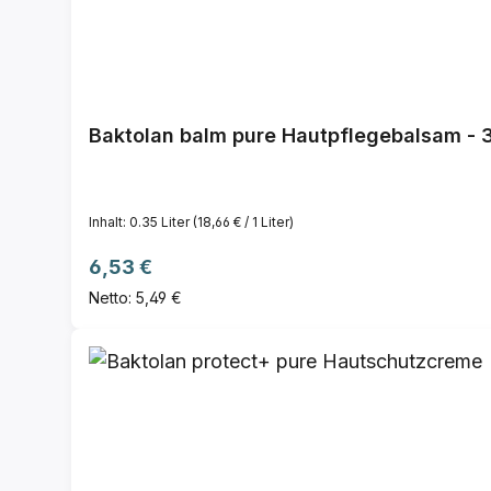
Baktolan balm pure Hautpflegebalsam - 
Inhalt:
0.35 Liter
(18,66 € / 1 Liter)
Regulärer Preis:
6,53 €
Netto: 5,49 €