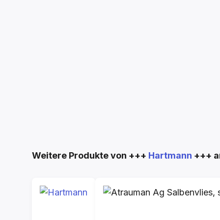
Produktgalerie überspringen
Weitere Produkte von +++
Hartmann
+++ a