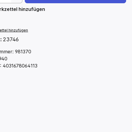
kzettel hinzufügen
ttel hinzufügen
.:
23746
mmer: 981370
940
: 4031678064113