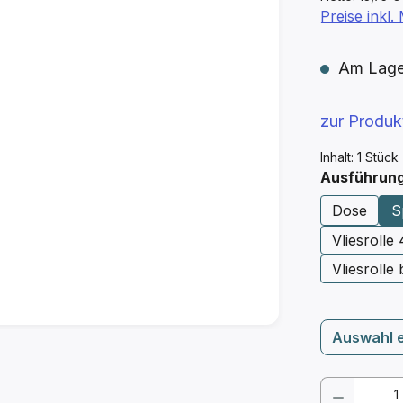
Preise inkl
Am Lager 
zur Produ
Inhalt:
1 Stück
Ausführun
Dose
S
Vliesrolle
Vliesrolle
Auswahl 
Produkt