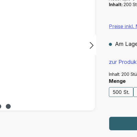
Inhalt:
200 S
Preise inkl
Am Lager 
zur Produ
Inhalt:
200 St
aus
Menge
500 St.