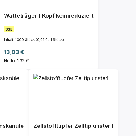
Watteträger 1 Kopf keimreduziert
SSB
Inhalt:
1000 Stück
(0,01 € / 1 Stück)
Regulärer Preis:
13,03 €
Netto: 1,32 €
onskanüle
Zellstofftupfer Zelltip unsteril