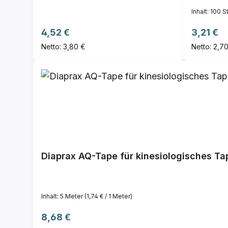
Inhalt:
100 S
Regulärer Preis:
Reguläre
4,52 €
3,21 €
Netto: 3,80 €
Netto: 2,7
Diaprax AQ-Tape für kinesiologisches Tap
Inhalt:
5 Meter
(1,74 € / 1 Meter)
Regulärer Preis:
8,68 €