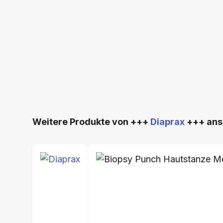
Produktgalerie überspringen
Weitere Produkte von +++
Diaprax
+++ ans