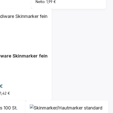
Netto: 1,99 €
ware Skinmarker fein
ärer Preis:
 €
 1,42 €