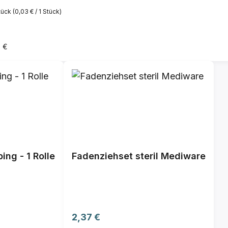
tück
(0,03 € / 1 Stück)
r Preis:
0 €
ing - 1 Rolle
Fadenziehset steril Mediware
Regulärer Preis:
2,37 €