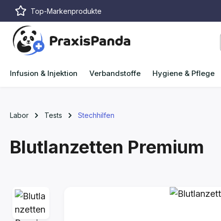
Top-Markenprodukte
m Hauptinhalt springen
Zur Suche springen
Zur Hauptnavigation springen
Infusion & Injektion
Verbandstoffe
Hygiene & Pflege
Labor
Tests
Stechhilfen
Blutlanzetten Premium
Bildergalerie überspringen