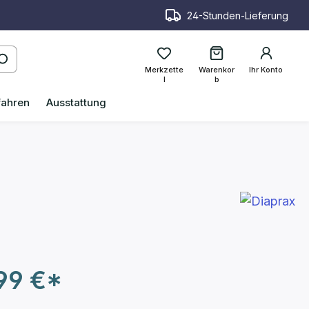
24-Stunden-Lieferung
Merkzette
Warenkor
Ihr Konto
l
b
fahren
Ausstattung
99 €*