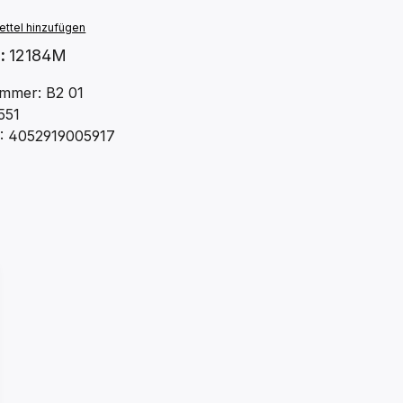
ttel hinzufügen
.:
12184M
mmer: B2 01
551
: 4052919005917