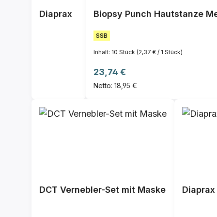
Diaprax
Biopsy Punch Hautstanze Me
SSB
Inhalt:
10 Stück
(2,37 € / 1 Stück)
Regulärer Preis:
23,74 €
Netto: 18,95 €
DCT Vernebler-Set mit Maske
Diaprax