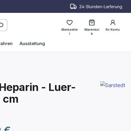
24-Stunden-Lieferung
Merkzette
Warenkor
Ihr Konto
l
b
fahren
Ausstattung
Heparin - Luer-
1 cm
reis:
9 €