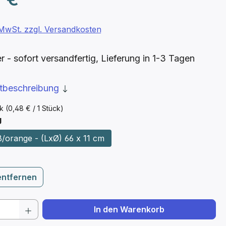
. MwSt. zzgl. Versandkosten
- sofort versandfertig, Lieferung in 1-3 Tagen
ktbeschreibung
ck
(0,48 € / 1 Stück)
auswählen
g
ß/orange - (LxØ) 66 x 11 cm
entfernen
 Anzahl: Gib den gewünschten Wert ein 
In den Warenkorb