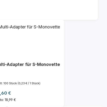
lti-Adapter für S-Monovette
lt:
100 Stück
(0,23 € / 1 Stück)
gulärer Preis:
,60 €
to: 18,99 €