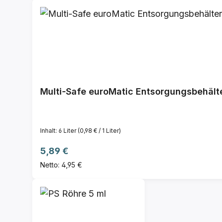
Multi-Safe euroMatic Entsorgungsbehält
Inhalt:
6 Liter
(0,98 € / 1 Liter)
Regulärer Preis:
5,89 €
Netto: 4,95 €