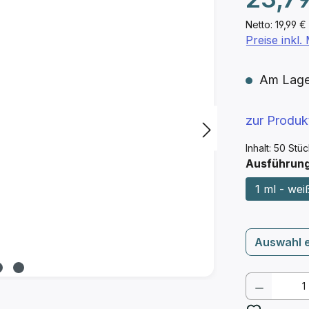
Netto: 19,99 €
Preise inkl
Am Lager 
zur Produ
Inhalt:
50 Stü
Ausführun
1 ml - wei
Auswahl 
Produkt