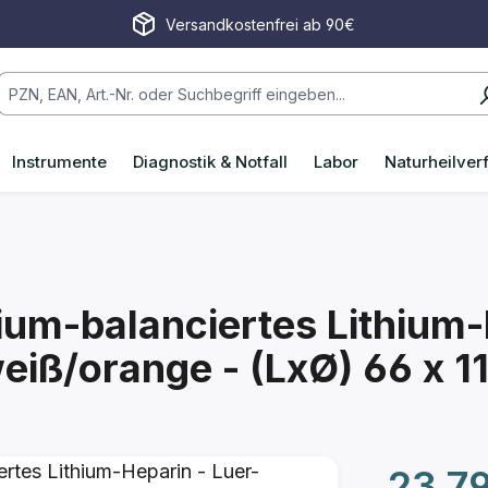
Versandkostenfrei ab 90€
Instrumente
Diagnostik & Notfall
Labor
Naturheilver
um-balanciertes Lithium-
weiß/orange - (LxØ) 66 x 1
Regulärer P
23,7