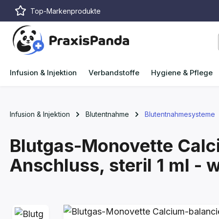
Top-Markenprodukte
m Hauptinhalt springen
Zur Suche springen
Zur Hauptnavigation springen
Infusion & Injektion
Verbandstoffe
Hygiene & Pflege
Infusion & Injektion
Blutentnahme
Blutentnahmesysteme
Blutgas-Monovette Calci
Anschluss, steril
1 ml - 
Bildergalerie überspringen