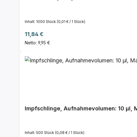
Inhalt:
1000 Stück
(0,01 € / 1 Stück)
Regulärer Preis:
11,84 €
Netto: 9,95 €
Impfschlinge, Aufnahmevolumen: 10 µl, Mate
Inhalt:
500 Stück
(0,08 € / 1 Stück)