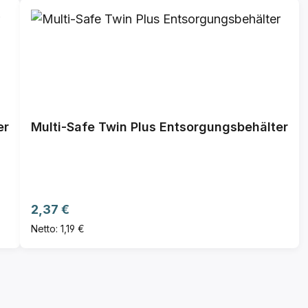
er
Multi-Safe Twin Plus Entsorgungsbehälter
Regulärer Preis:
2,37 €
Netto: 1,19 €