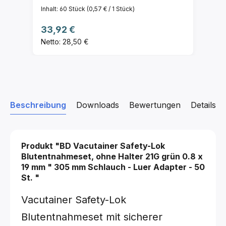
Inhalt:
60 Stück
(0,57 € / 1 Stück)
Regulärer Preis:
33,92 €
Netto: 28,50 €
Beschreibung
Downloads
Bewertungen
Details z
Produkt "BD Vacutainer Safety-Lok
Blutentnahmeset, ohne Halter
21G grün 0.8 x
19 mm
"
305 mm Schlauch - Luer Adapter - 50
St.
"
Vacutainer Safety-Lok
Blutentnahmeset mit sicherer