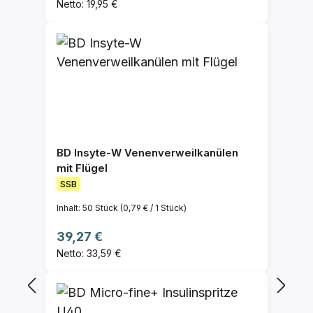
Netto: 19,95 €
BD Insyte-W Venenverweilkanülen
mit Flügel
SSB
Inhalt:
50 Stück
(0,79 € / 1 Stück)
Regulärer Preis:
39,27 €
Netto: 33,59 €