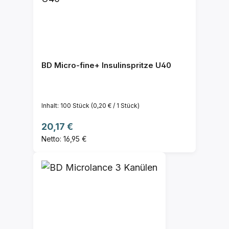
BD Micro-fine+ Insulinspritze U40
Inhalt:
100 Stück
(0,20 € / 1 Stück)
Regulärer Preis:
20,17 €
Netto: 16,95 €