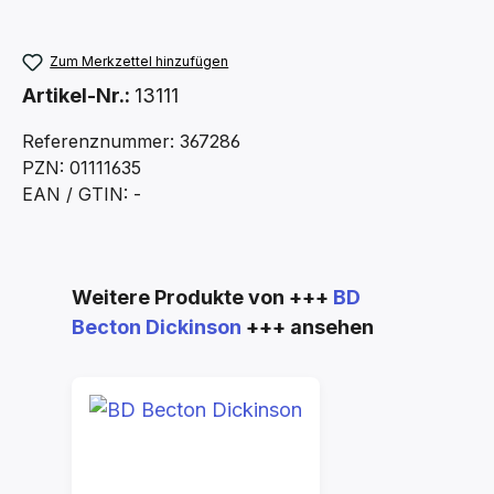
Zum Merkzettel hinzufügen
Artikel-Nr.:
13111
Referenznummer: 367286
PZN: 01111635
EAN / GTIN: -
Produktgalerie überspringen
Weitere Produkte von +++
BD
Becton Dickinson
+++ ansehen