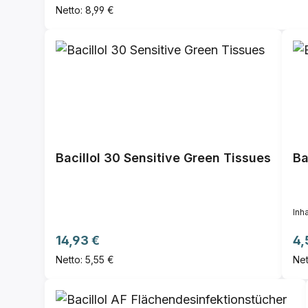
Netto: 8,99 €
Bacillol 30 Sensitive Green Tissues
Ba
Inha
Regulärer Preis:
Re
14,93 €
4,
Netto: 5,55 €
Net