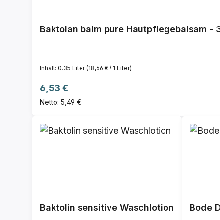
Baktolan balm pure Hautpflegebalsam - 
Inhalt:
0.35 Liter
(18,66 € / 1 Liter)
Regulärer Preis:
6,53 €
Netto: 5,49 €
Baktolin sensitive Waschlotion
Bode D