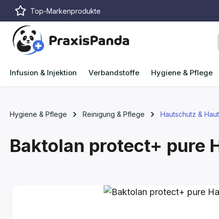
Top-Markenprodukte
m Hauptinhalt springen
Zur Suche springen
Zur Hauptnavigation springen
Infusion & Injektion
Verbandstoffe
Hygiene & Pflege
Hygiene & Pflege
Reinigung & Pflege
Hautschutz & Hau
Baktolan protect+ pure
Bildergalerie überspringen