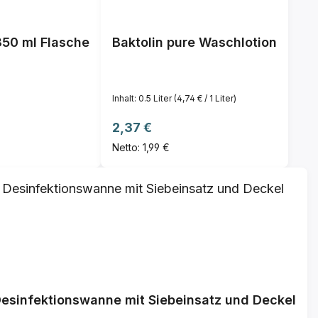
350 ml Flasche
Baktolin pure Waschlotion
Inhalt:
0.5 Liter
(4,74 € / 1 Liter)
Regulärer Preis:
2,37 €
Netto: 1,99 €
esinfektionswanne mit Siebeinsatz und Deckel