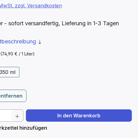
. MwSt. zzgl. Versandkosten
- sofort versandfertig, Lieferung in 1-3 Tagen
ktbeschreibung
r
(74,90 € / 1 Liter)
ählen
350 ml
entfernen
 Anzahl: Gib den gewünschten Wert ein 
In den Warenkorb
kzettel hinzufügen