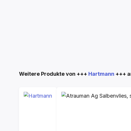
Produktgalerie überspringen
Weitere Produkte von +++
Hartmann
+++ a