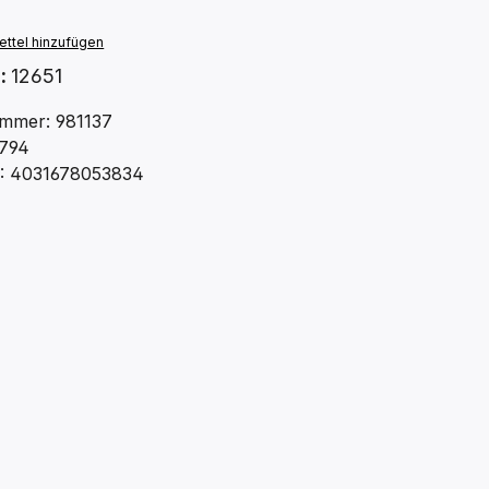
ttel hinzufügen
.:
12651
mmer: 981137
794
: 4031678053834