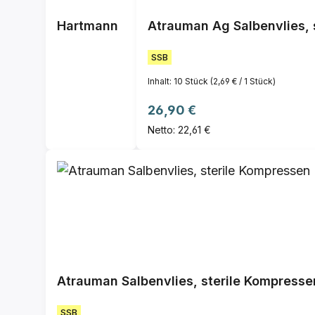
Hartmann
Atrauman Ag Salbenvlies, s
SSB
Inhalt:
10 Stück
(2,69 € / 1 Stück)
Regulärer Preis:
26,90 €
Netto: 22,61 €
Atrauman Salbenvlies, sterile Kompresse
SSB