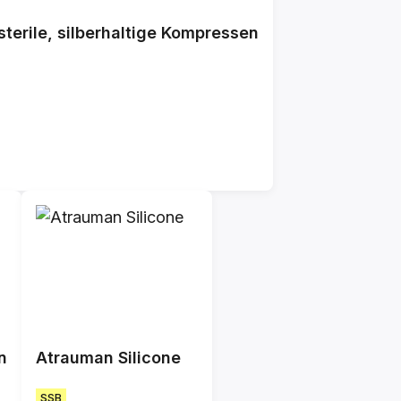
terile, silberhaltige Kompressen
n
Atrauman Silicone
SSB