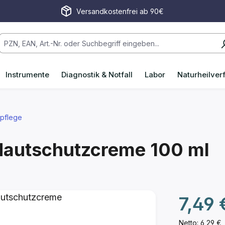
Versandkostenfrei ab 90€
Instrumente
Diagnostik & Notfall
Labor
Naturheilver
tpflege
 Hautschutzcreme
100 ml
Regulärer P
7,49 
Netto: 6,29 €