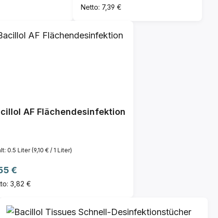
Netto: 7,39 €
cillol AF Flächendesinfektion
lt:
0.5 Liter
(9,10 € / 1 Liter)
gulärer Preis:
55 €
to: 3,82 €