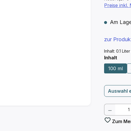
Preise inkl
Am Lager 
zur Produ
Inhalt:
0.1 Lite
ausw
Inhalt
100 ml
Auswahl 
Produkt
Zum Mer