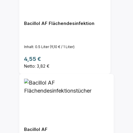
Bacillol AF Flächendesinfektion
Inhalt:
0.5 Liter
(9,10 € / 1 Liter)
Regulärer Preis:
4,55 €
Netto: 3,82 €
Bacillol AF