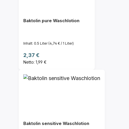
Baktolin pure Waschlotion
Inhalt:
0.5 Liter
(4,74 € / 1 Liter)
Regulärer Preis:
2,37 €
Netto: 1,99 €
Baktolin sensitive Waschlotion