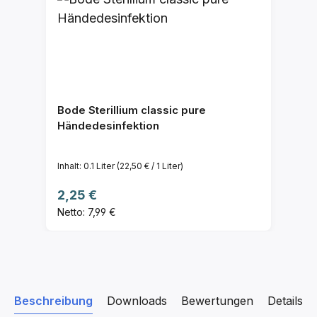
Bode Sterillium classic pure
Händedesinfektion
Inhalt:
0.1 Liter
(22,50 € / 1 Liter)
Regulärer Preis:
2,25 €
Netto: 7,99 €
Beschreibung
Downloads
Bewertungen
Details z