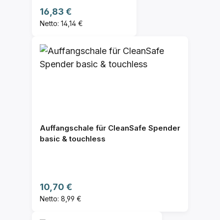
Regulärer Preis:
16,83 €
Netto: 14,14 €
Auffangschale für CleanSafe Spender
basic & touchless
Regulärer Preis:
10,70 €
Netto: 8,99 €