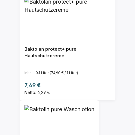
Baktolan protect+ pure
Hautschutzcreme
Inhalt:
0.1 Liter
(74,90 € / 1 Liter)
Regulärer Preis:
7,49 €
Netto: 6,29 €