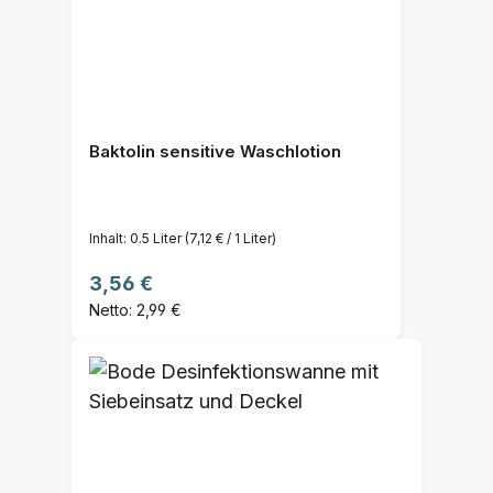
Baktolin sensitive Waschlotion
Inhalt:
0.5 Liter
(7,12 € / 1 Liter)
Regulärer Preis:
3,56 €
Netto: 2,99 €