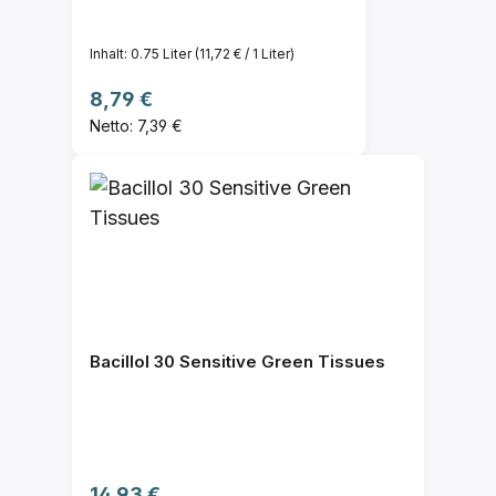
Inhalt:
0.75 Liter
(11,72 € / 1 Liter)
Regulärer Preis:
8,79 €
Netto: 7,39 €
Bacillol 30 Sensitive Green Tissues
Regulärer Preis:
14,93 €