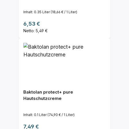
Inhalt:
0.35 Liter
(18,66 € / 1 Liter)
Regulärer Preis:
6,53 €
Netto: 5,49 €
Baktolan protect+ pure
Hautschutzcreme
Inhalt:
0.1 Liter
(74,90 € / 1 Liter)
Regulärer Preis:
7,49 €