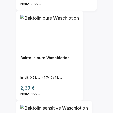
Netto: 6,29 €
Baktolin pure Waschlotion
Inhalt:
0.5 Liter
(4,74 € / 1 Liter)
Regulärer Preis:
2,37 €
Netto: 1,99 €