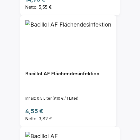
Netto: 5,55 €
Bacillol AF Flächendesinfektion
Inhalt:
0.5 Liter
(9,10 € / 1 Liter)
Regulärer Preis:
4,55 €
Netto: 3,82 €