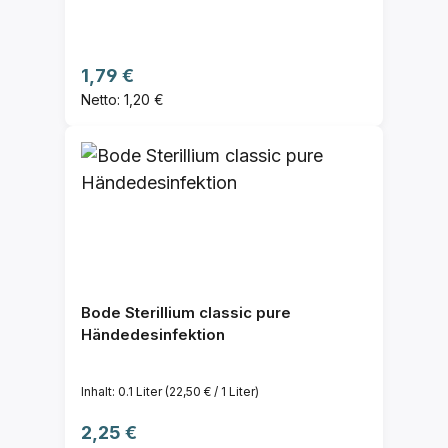
Regulärer Preis:
1,79 €
Netto: 1,20 €
Bode Sterillium classic pure
Händedesinfektion
Inhalt:
0.1 Liter
(22,50 € / 1 Liter)
Regulärer Preis:
2,25 €