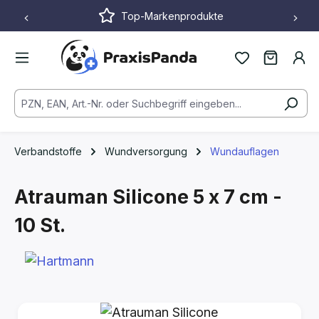
Top-Markenprodukte
Zum Hauptinhalt springen
Verbandstoffe
Wundversorgung
Wundauflagen
Atrauman Silicone
5 x 7 cm -
10 St.
Bildergalerie überspringen