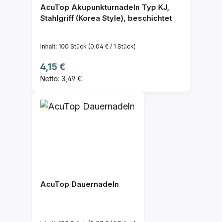
AcuTop Akupunkturnadeln Typ KJ,
Stahlgriff (Korea Style), beschichtet
Inhalt:
100 Stück
(0,04 € / 1 Stück)
Regulärer Preis:
4,15 €
Netto: 3,49 €
AcuTop Dauernadeln