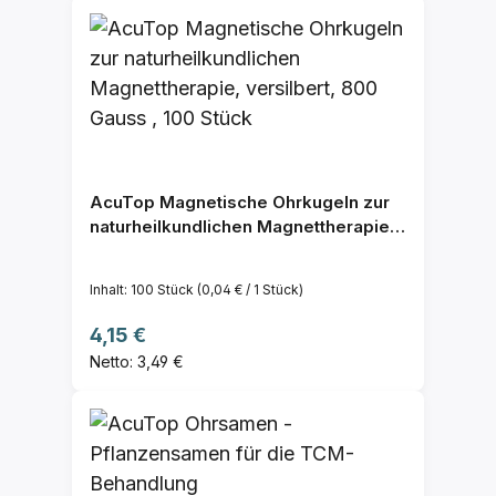
AcuTop Magnetische Ohrkugeln zur
naturheilkundlichen Magnettherapie,
versilbert, 800 Gauss , 100 Stück
Inhalt:
100 Stück
(0,04 € / 1 Stück)
Regulärer Preis:
4,15 €
Netto: 3,49 €