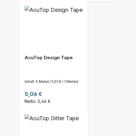
AcuTop Design Tape
Inhalt:
5 Meter
(1,01 € / 1 Meter)
Regulärer Preis:
5,06 €
Netto: 5,46 €