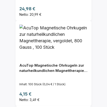
Regulärer Preis:
24,98 €
Netto: 20,99 €
AcuTop Magnetische Ohrkugeln zur
naturheilkundlichen Magnettherapie,
vergoldet, 800 Gauss , 100 Stück
Inhalt:
100 Stück
(0,04 € / 1 Stück)
Regulärer Preis:
4,15 €
Netto: 3,49 €