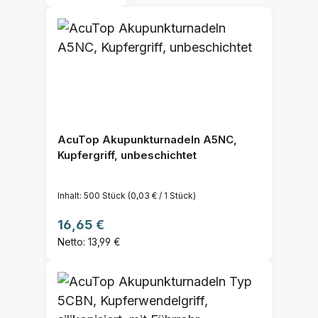
AcuTop Akupunkturnadeln A5NC,
Kupfergriff, unbeschichtet
Inhalt:
500 Stück
(0,03 € / 1 Stück)
Regulärer Preis:
16,65 €
Netto: 13,99 €