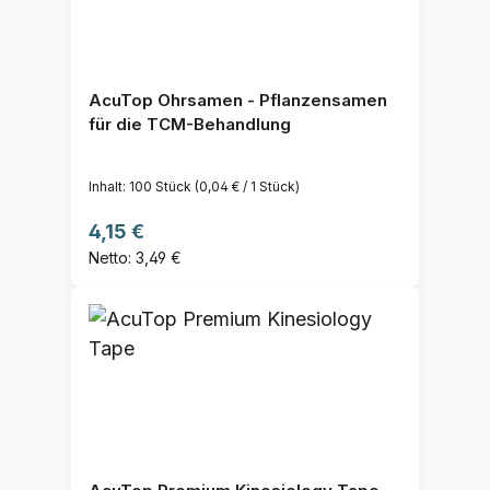
AcuTop Ohrsamen - Pflanzensamen
für die TCM-Behandlung
Inhalt:
100 Stück
(0,04 € / 1 Stück)
Regulärer Preis:
4,15 €
Netto: 3,49 €