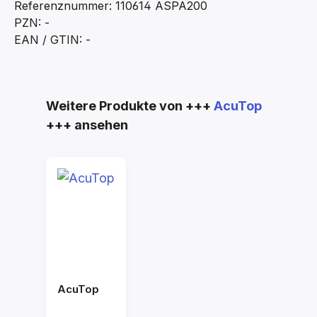
Referenznummer: 110614 ASPA200
PZN: -
EAN / GTIN: -
Produktgalerie überspringen
Weitere Produkte von +++
AcuTop
+++ ansehen
AcuTop