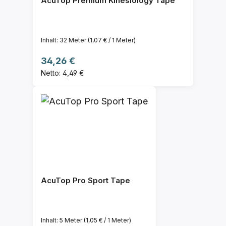
AcuTop Premium Kinesiology Tape
Inhalt:
32 Meter
(1,07 € / 1 Meter)
Regulärer Preis:
34,26 €
Netto: 4,49 €
AcuTop Pro Sport Tape
Inhalt:
5 Meter
(1,05 € / 1 Meter)