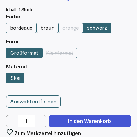
Inhalt:
1 Stück
auswählen
Farbe
bordeaux
braun
orange
schwarz
(Diese Option ist zurzeit nicht ve
auswählen
Form
Großformat
Kleinformat
(Diese Option ist zurzeit nicht verfügba
auswählen
Material
Skai
Auswahl entfernen
Produkt Anzahl: Gib den gewünschten We
In den Warenkorb
Zum Merkzettel hinzufügen