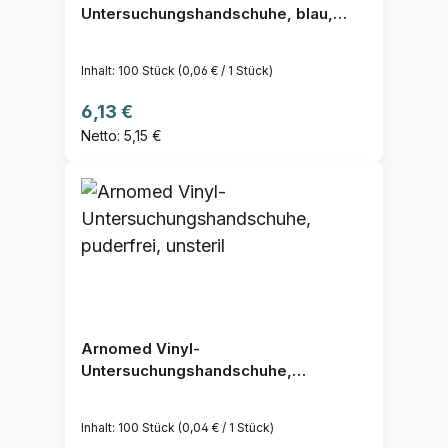
Untersuchungshandschuhe, blau,
unsteril, puderfrei, latexfrei
Inhalt:
100 Stück
(0,06 € / 1 Stück)
Regulärer Preis:
6,13 €
Netto: 5,15 €
Arnomed Vinyl-
Untersuchungshandschuhe,
puderfrei, unsteril
Inhalt:
100 Stück
(0,04 € / 1 Stück)