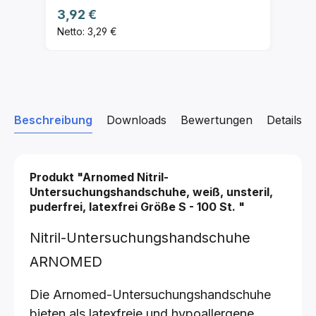
Regulärer Preis:
3,92 €
Netto: 3,29 €
Beschreibung
Downloads
Bewertungen
Details z
Produkt "Arnomed Nitril-
Untersuchungshandschuhe, weiß, unsteril,
puderfrei, latexfrei
Größe S - 100 St.
"
Nitril-Untersuchungshandschuhe
ARNOMED
Die Arnomed-Untersuchungshandschuhe
bieten als latexfreie und hypoallergene