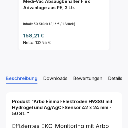
Medi-Vac Absaugbehälter Flex
Advantage aus PE, 3 Ltr.
Inhalt:
50 Stück
(3,16 € / 1 Stück)
Regulärer Preis:
158,21 €
Netto: 132,95 €
Beschreibung
Downloads
Bewertungen
Details z
Produkt "Arbo Einmal-Elektroden H93SG mit
Hydrogel und Ag/AgCI-Sensor
42 x 24 mm -
50 St.
"
Effizientes EKG-Monitoring mit Arbo