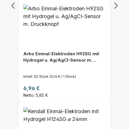
Arbo Einmal-Elektroden H92SG mit
Hydrogel u. Ag/AgCI-Sensor m.
Druckknopf
Inhalt:
50 Stück
(0,14 € / 1 Stück)
Regulärer Preis:
6,96 €
Netto: 5,85 €