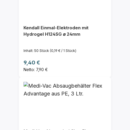
Kendall Einmal-Elektroden mit
Hydrogel H124SG ⌀ 24mm
Inhalt:
50 Stück
(0,19 € / 1 Stück)
Regulärer Preis:
9,40 €
Netto: 7,90 €