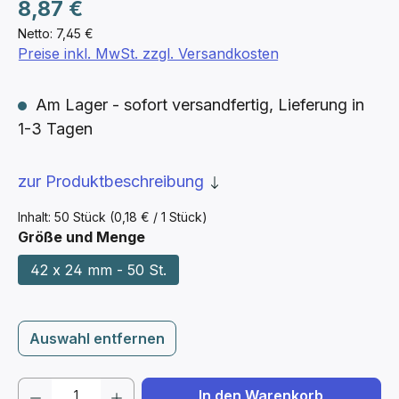
Regulärer Preis:
8,87 €
Netto: 7,45 €
Preise inkl. MwSt. zzgl. Versandkosten
Am Lager - sofort versandfertig, Lieferung in
1-3 Tagen
zur Produktbeschreibung
Inhalt:
50 Stück
(0,18 € / 1 Stück)
auswählen
Größe und Menge
42 x 24 mm - 50 St.
Auswahl entfernen
Produkt Anzahl: Gib den gewünschten We
In den Warenkorb