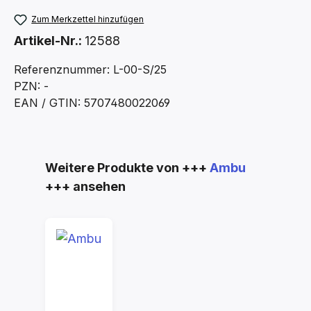
Zum Merkzettel hinzufügen
Artikel-Nr.:
12588
Referenznummer: L-00-S/25
PZN: -
EAN / GTIN: 5707480022069
Produktgalerie überspringen
Weitere Produkte von +++
Ambu
+++ ansehen