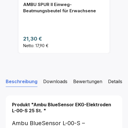
AMBU SPUR II Einweg-
Beatmungsbeutel für Erwachsene
Regulärer Preis:
21,30 €
Netto: 17,90 €
Beschreibung
Downloads
Bewertungen
Details z
Produkt "Ambu BlueSensor EKG-Elektroden
L-00-S
25 St.
"
Ambu BlueSensor L-00-S –