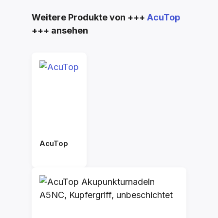
Produktgalerie überspringen
Weitere Produkte von +++
AcuTop
+++ ansehen
AcuTop