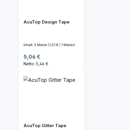
AcuTop Design Tape
Inhalt:
5 Meter
(1,01 € / 1 Meter)
Regulärer Preis:
5,06 €
Netto: 5,46 €
AcuTop Gitter Tape