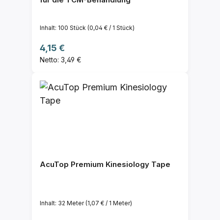
Inhalt:
100 Stück
(0,04 € / 1 Stück)
Regulärer Preis:
4,15 €
Netto: 3,49 €
AcuTop Premium Kinesiology Tape
Inhalt:
32 Meter
(1,07 € / 1 Meter)