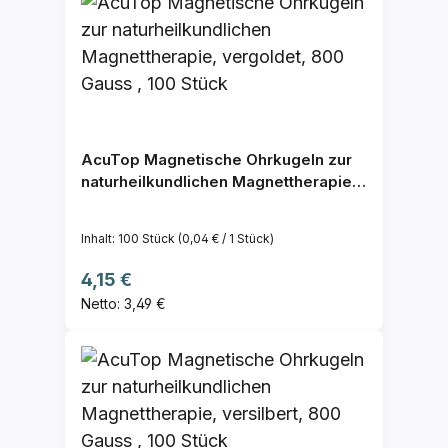
AcuTop Magnetische Ohrkugeln zur
naturheilkundlichen Magnettherapie,
vergoldet, 800 Gauss , 100 Stück
Inhalt:
100 Stück
(0,04 € / 1 Stück)
Regulärer Preis:
4,15 €
Netto: 3,49 €