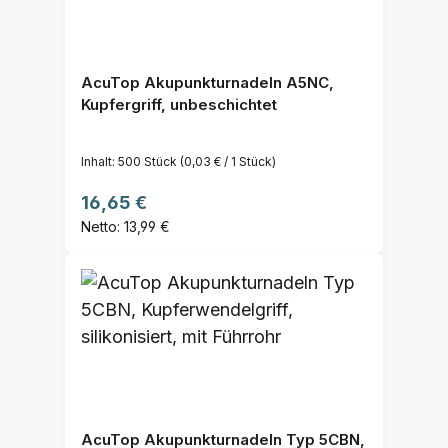
AcuTop Akupunkturnadeln A5NC,
Kupfergriff, unbeschichtet
Inhalt:
500 Stück
(0,03 € / 1 Stück)
Regulärer Preis:
16,65 €
Netto: 13,99 €
AcuTop Akupunkturnadeln Typ 5CBN,