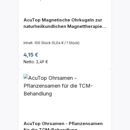
AcuTop Magnetische Ohrkugeln zur
naturheilkundlichen Magnettherapie,
versilbert, 800 Gauss , 100 Stück
Inhalt:
100 Stück
(0,04 € / 1 Stück)
Regulärer Preis:
4,15 €
Netto: 3,49 €
AcuTop Ohrsamen - Pflanzensamen
für die TCM-Behandlung