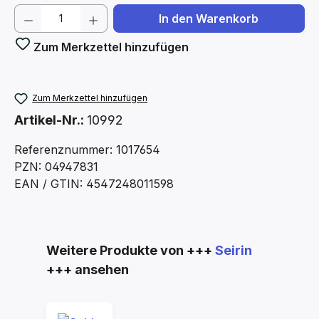
Produkt Anzahl: Gib den gewünschten We
In den Warenkorb
Zum Merkzettel hinzufügen
Zum Merkzettel hinzufügen
Artikel-Nr.:
10992
Referenznummer: 1017654
PZN: 04947831
EAN / GTIN: 4547248011598
Produktgalerie überspringen
Weitere Produkte von +++
Seirin
+++ ansehen