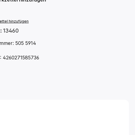
ttel hinzufügen
.:
13460
mmer: 505 5914
: 4260271585736