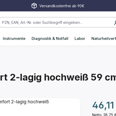
Versandkostenfrei ab 90€
Instrumente
Diagnostik & Notfall
Labor
Naturheilver
t 2-lagig hochweiß
59 cm
Regulärer P
46,11
Netto: 38,75 