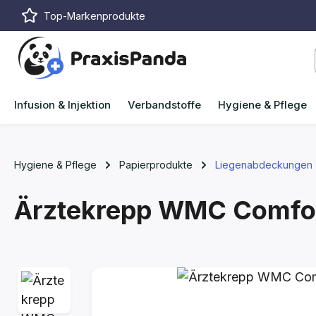
Top-Markenprodukte
m Hauptinhalt springen
Zur Suche springen
Zur Hauptnavigation springen
Infusion & Injektion
Verbandstoffe
Hygiene & Pflege
Hygiene & Pflege
Papierprodukte
Liegenabdeckungen
Ärztekrepp WMC Comfor
Bildergalerie überspringen