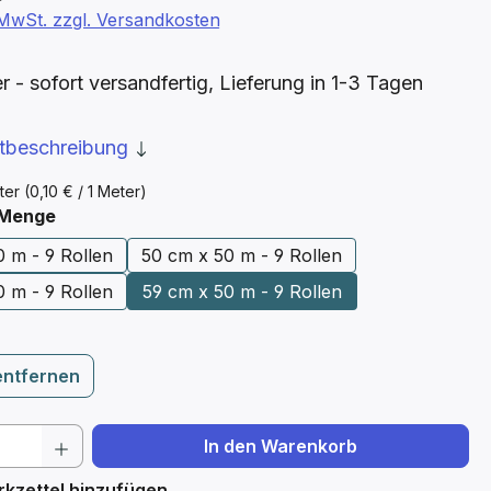
. MwSt. zzgl. Versandkosten
- sofort versandfertig, Lieferung in 1-3 Tagen
ktbeschreibung
ter
(0,10 € / 1 Meter)
auswählen
 Menge
0 m - 9 Rollen
50 cm x 50 m - 9 Rollen
0 m - 9 Rollen
59 cm x 50 m - 9 Rollen
entfernen
 Anzahl: Gib den gewünschten Wert ein 
In den Warenkorb
kzettel hinzufügen