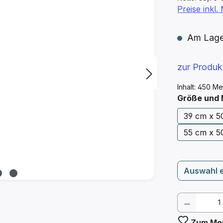
Preise inkl
Am Lager 
zur Produ
Inhalt:
450 Me
Größe und
39 cm x 5
55 cm x 5
Auswahl 
Produkt
Zum Mer