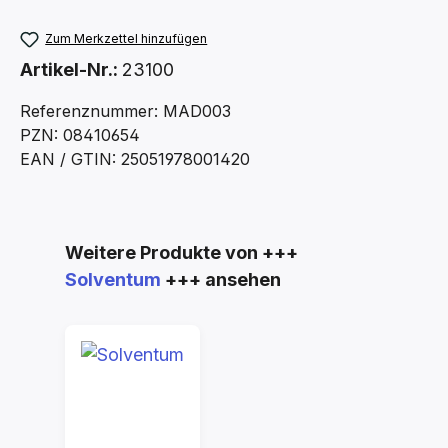
Zum Merkzettel hinzufügen
Artikel-Nr.:
23100
Referenznummer: MAD003
PZN: 08410654
EAN / GTIN: 25051978001420
Produktgalerie überspringen
Weitere Produkte von +++
Solventum
+++ ansehen