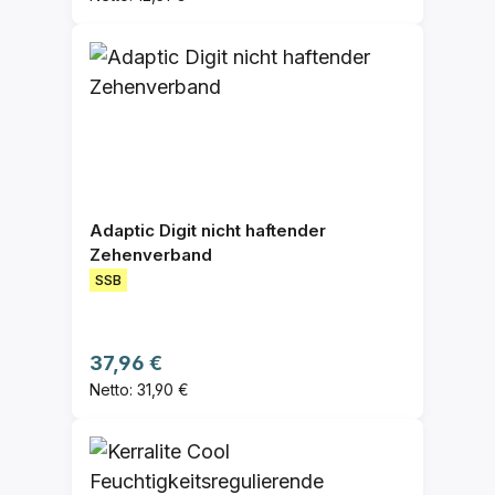
Adaptic Digit nicht haftender
Zehenverband
SSB
Regulärer Preis:
37,96 €
Netto: 31,90 €