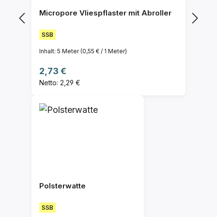
Micropore Vliespflaster mit Abroller
SSB
Inhalt:
5 Meter
(0,55 € / 1 Meter)
Regulärer Preis:
2,73 €
Netto: 2,29 €
Polsterwatte
SSB