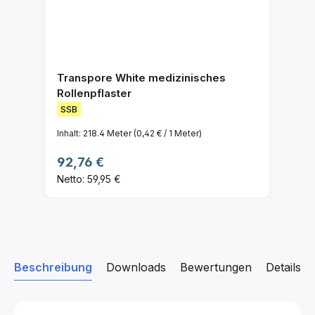
Transpore White medizinisches
Rollenpflaster
SSB
Inhalt:
218.4 Meter
(0,42 € / 1 Meter)
Regulärer Preis:
92,76 €
Netto: 59,95 €
Beschreibung
Downloads
Bewertungen
Details z