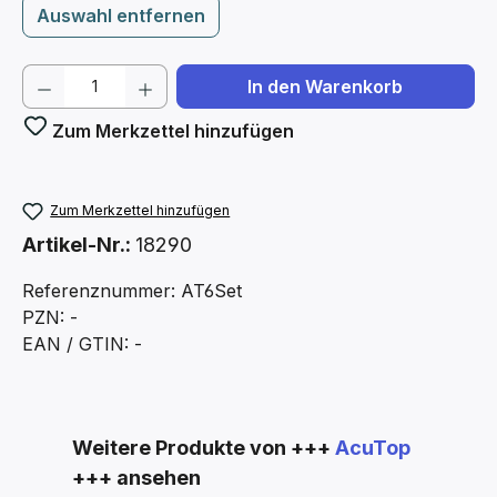
Auswahl entfernen
Produkt Anzahl: Gib den gewünschten We
In den Warenkorb
Zum Merkzettel hinzufügen
Zum Merkzettel hinzufügen
Artikel-Nr.:
18290
Referenznummer: AT6Set
PZN: -
EAN / GTIN: -
Produktgalerie überspringen
Weitere Produkte von +++
AcuTop
+++ ansehen