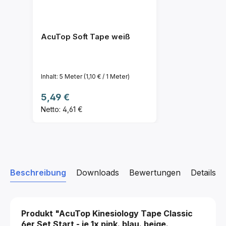
AcuTop Soft Tape weiß
Inhalt:
5 Meter
(1,10 € / 1 Meter)
Regulärer Preis:
5,49 €
Netto: 4,61 €
Beschreibung
Downloads
Bewertungen
Details z
Produkt "AcuTop Kinesiology Tape Classic
6er Set
Start - je 1x pink. blau. beige.