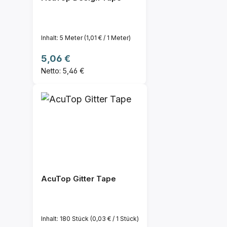
Inhalt:
5 Meter
(1,01 € / 1 Meter)
Regulärer Preis:
5,06 €
Netto: 5,46 €
AcuTop Gitter Tape
Inhalt:
180 Stück
(0,03 € / 1 Stück)