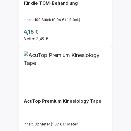
für die TCM-Behandlung
Inhalt:
100 Stück
(0,04 € / 1 Stück)
Regulärer Preis:
4,15 €
Netto: 3,49 €
AcuTop Premium Kinesiology Tape
Inhalt:
32 Meter
(1,07 € / 1 Meter)