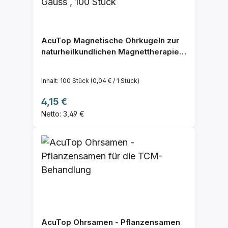
AcuTop Magnetische Ohrkugeln zur
naturheilkundlichen Magnettherapie,
versilbert, 800 Gauss , 100 Stück
Inhalt:
100 Stück
(0,04 € / 1 Stück)
Regulärer Preis:
4,15 €
Netto: 3,49 €
AcuTop Ohrsamen - Pflanzensamen