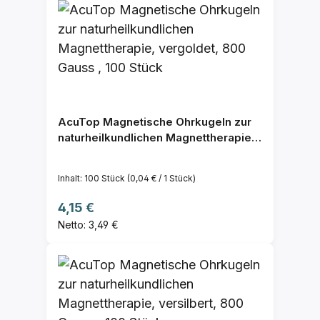
AcuTop Magnetische Ohrkugeln zur
naturheilkundlichen Magnettherapie,
vergoldet, 800 Gauss , 100 Stück
Inhalt:
100 Stück
(0,04 € / 1 Stück)
Regulärer Preis:
4,15 €
Netto: 3,49 €