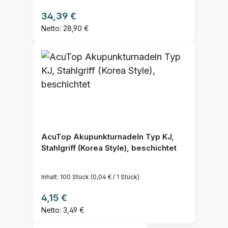
Regulärer Preis:
34,39 €
Netto: 28,90 €
AcuTop Akupunkturnadeln Typ KJ,
Stahlgriff (Korea Style), beschichtet
Inhalt:
100 Stück
(0,04 € / 1 Stück)
Regulärer Preis:
4,15 €
Netto: 3,49 €