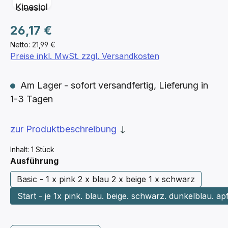
Regulärer Preis:
26,17 €
Netto: 21,99 €
Preise inkl. MwSt. zzgl. Versandkosten
Am Lager - sofort versandfertig, Lieferung in
1-3 Tagen
zur Produktbeschreibung
Inhalt:
1 Stück
auswählen
Ausführung
Basic - 1 x pink 2 x blau 2 x beige 1 x schwarz
Start - je 1x pink. blau. beige. schwarz. dunkelblau. ap