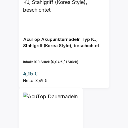
AcuTop Akupunkturnadeln Typ KJ,
Stahlgriff (Korea Style), beschichtet
Inhalt:
100 Stück
(0,04 € / 1 Stück)
Regulärer Preis:
4,15 €
Netto: 3,49 €