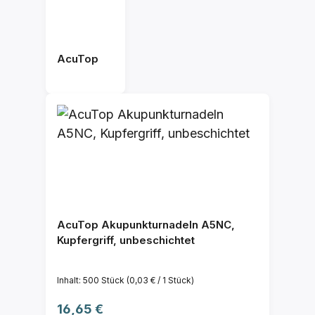
AcuTop
AcuTop Akupunkturnadeln A5NC,
Kupfergriff, unbeschichtet
Inhalt:
500 Stück
(0,03 € / 1 Stück)
Regulärer Preis:
16,65 €