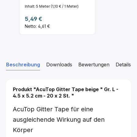
Inhalt:
5 Meter
(1,10 € / 1 Meter)
Regulärer Preis:
5,49 €
Netto: 4,61 €
Beschreibung
Downloads
Bewertungen
Details z
Produkt "AcuTop Gitter Tape
beige
"
Gr. L -
4.5 x 5.2 cm - 20 x 2 St.
"
AcuTop Gitter Tape für eine
ausgleichende Wirkung auf den
Körper