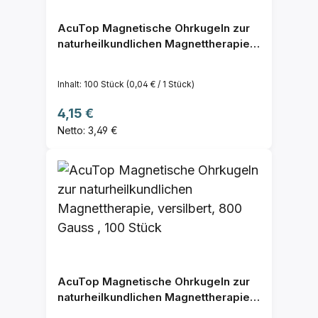
AcuTop Magnetische Ohrkugeln zur
naturheilkundlichen Magnettherapie,
vergoldet, 800 Gauss , 100 Stück
Inhalt:
100 Stück
(0,04 € / 1 Stück)
Regulärer Preis:
4,15 €
Netto: 3,49 €
AcuTop Magnetische Ohrkugeln zur
naturheilkundlichen Magnettherapie,
versilbert, 800 Gauss , 100 Stück