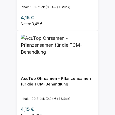
Inhalt:
100 Stück
(0,04 € / 1 Stück)
Regulärer Preis:
4,15 €
Netto: 3,49 €
AcuTop Ohrsamen - Pflanzensamen
für die TCM-Behandlung
Inhalt:
100 Stück
(0,04 € / 1 Stück)
Regulärer Preis:
4,15 €