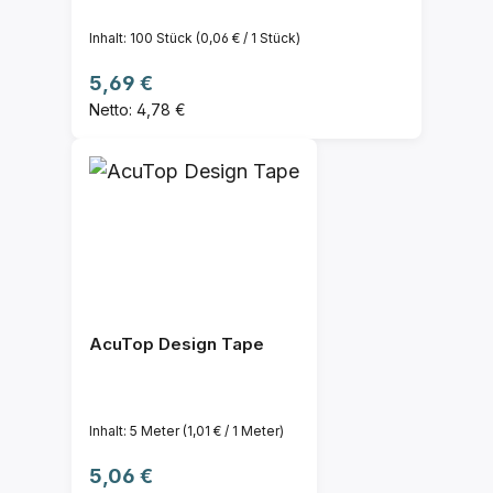
Inhalt:
100 Stück
(0,06 € / 1 Stück)
Regulärer Preis:
5,69 €
Netto: 4,78 €
AcuTop Design Tape
Inhalt:
5 Meter
(1,01 € / 1 Meter)
Regulärer Preis:
5,06 €