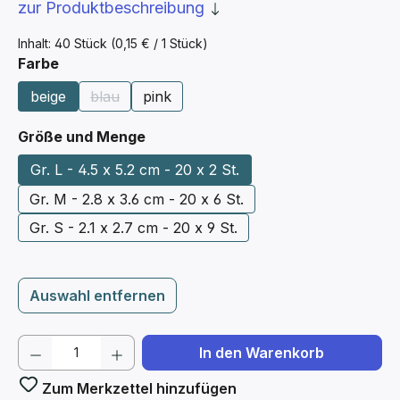
zur Produktbeschreibung
Inhalt:
40 Stück
(0,15 € / 1 Stück)
auswählen
Farbe
beige
blau
pink
(Diese Option ist zurzeit nicht verfügbar.)
auswählen
Größe und Menge
Gr. L - 4.5 x 5.2 cm - 20 x 2 St.
Gr. M - 2.8 x 3.6 cm - 20 x 6 St.
Gr. S - 2.1 x 2.7 cm - 20 x 9 St.
Auswahl entfernen
Produkt Anzahl: Gib den gewünschten We
In den Warenkorb
Zum Merkzettel hinzufügen