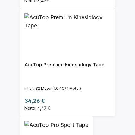
Netto: 3,49 €
AcuTop Premium Kinesiology Tape
Inhalt:
32 Meter
(1,07 € / 1 Meter)
Regulärer Preis:
34,26 €
Netto: 4,49 €