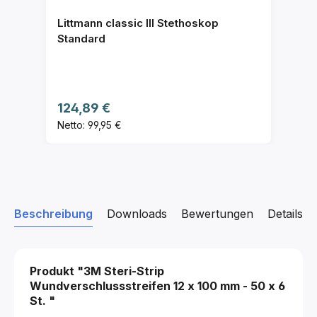
Littmann classic III Stethoskop
Standard
Regulärer Preis:
124,89 €
Netto: 99,95 €
Beschreibung
Downloads
Bewertungen
Details z
Produkt "3M Steri-Strip
Wundverschlussstreifen
12 x 100 mm - 50 x 6
St.
"