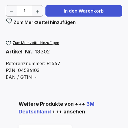
Produkt Anzahl: Gib den gewünschten We
In den Warenkorb
Zum Merkzettel hinzufügen
Zum Merkzettel hinzufügen
Artikel-Nr.:
13302
Referenznummer: R1547
PZN: 04586103
EAN / GTIN: -
Produktgalerie überspringen
Weitere Produkte von +++
3M
Deutschland
+++ ansehen