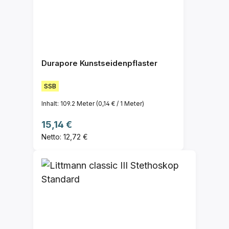
Durapore Kunstseidenpflaster
SSB
Inhalt:
109.2 Meter
(0,14 € / 1 Meter)
Regulärer Preis:
15,14 €
Netto: 12,72 €