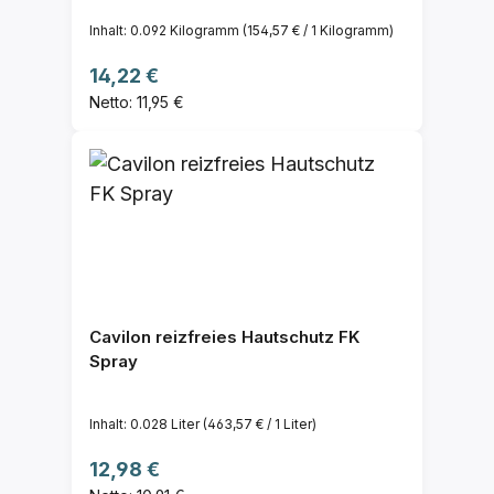
Inhalt:
0.092 Kilogramm
(154,57 € / 1 Kilogramm)
Regulärer Preis:
14,22 €
Netto: 11,95 €
Cavilon reizfreies Hautschutz FK
Spray
Inhalt:
0.028 Liter
(463,57 € / 1 Liter)
Regulärer Preis:
12,98 €