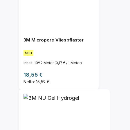
3M Micropore Vliespflaster
SSB
Inhalt:
109.2 Meter
(0,17 € / 1 Meter)
Regulärer Preis:
18,55 €
Netto: 15,59 €