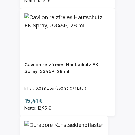
Netto: 10,91 €
Cavilon reizfreies Hautschutz FK
Spray, 3346P, 28 ml
Inhalt:
0.028 Liter
(550,36 € / 1 Liter)
Regulärer Preis:
15,41 €
Netto: 12,95 €