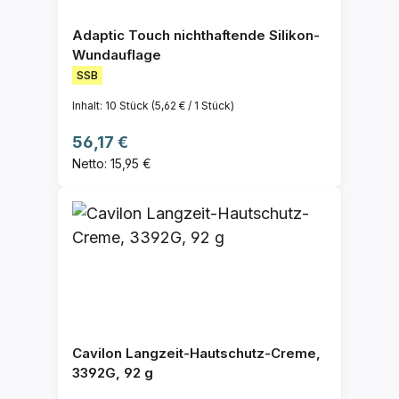
Adaptic Touch nichthaftende Silikon-
Wundauflage
SSB
Inhalt:
10 Stück
(5,62 € / 1 Stück)
Regulärer Preis:
56,17 €
Netto: 15,95 €
Cavilon Langzeit-Hautschutz-Creme,
3392G, 92 g